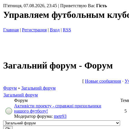
П'ятниця, 07.08.2026, 23:45 | Приветствую Вас
Гість
Управляем футбольным клуб
Главная
|
Регистрация
|
Вход
|
RSS
Загальний форум - Форум
[
Новые сообщения
·
У
Форум
»
Загальний форум
Загальний форум
Форум
Тем
Активісти проекту - справжні прихильники
нашого футболу!
5
Модератор форума:
metr93