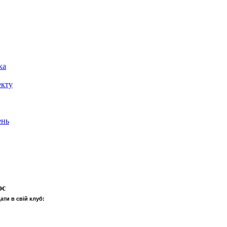
ка
екту
ень
ос
ати в свій клуб: