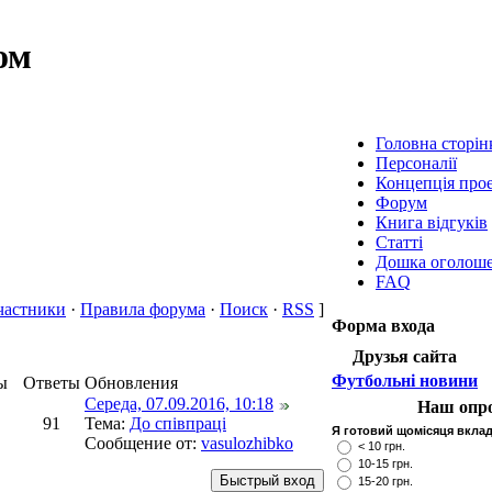
ом
Головна сторін
Персоналії
Концепція про
Форум
Книга відгуків
Статті
Дошка оголош
FAQ
частники
·
Правила форума
·
Поиск
·
RSS
]
Форма входа
Друзья сайта
Футбольні новини
ы
Ответы
Обновления
Середа, 07.09.2016, 10:18
Наш опр
91
Тема:
До співпраці
Я готовий щомісяця вклад
Сообщение от:
vasulozhibko
< 10 грн.
10-15 грн.
15-20 грн.