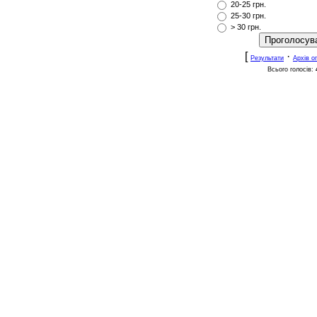
20-25 грн.
25-30 грн.
> 30 грн.
[
·
Результати
Архів о
Всього голосів: