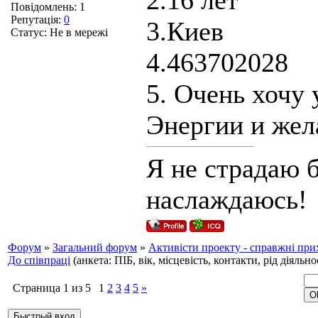
2.16 лет
Повідомлень:
1
Репутація:
0
3.Киев
Статус:
Не в мережі
4.463702028
5. Очень хочу 
Энергии и жел
Я не страдаю 
наслаждаюсь!
Форум
»
Загальний форум
»
Активісти проекту - справжні пр
До співпраці
(анкета: ПІБ, вік, місцевість, контакти, рід діяльно
Страница
1
из
5
1
2
3
4
5
»