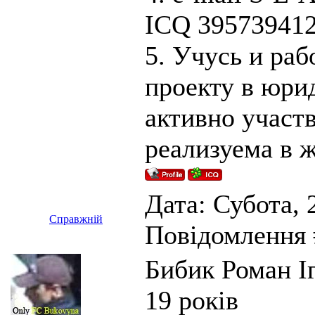
ICQ 39573941
5. Учусь и ра
проекту в юри
активно участв
реализуема в ж
Дата: Субота, 2
Справжній
Повідомлення
Бибик Роман І
19 років