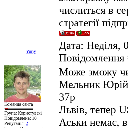
числиться в се
стратегії підп
Дата: Неділя, 0
Yuriy
Повідомлення
Може зможу ч
Мельник Юрій
37р
Команда сайта
Львів, тепер 
Група: Користувачі
Повідомлень:
10
Аськи немає, в
Репутація:
2