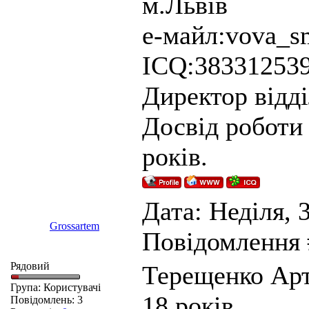
м.Львів
е-майл:vova_
ICQ:38331253
Директор відді
Досвід роботи 
років.
Дата: Неділя, 3
Grossartem
Повідомлення
Рядовий
Терещенко Ар
Група: Користувачі
18 років
Повідомлень:
3