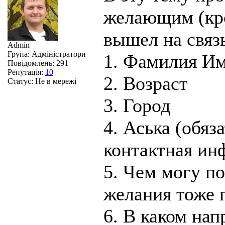
желающим (кро
вышел на связь
Admin
Група: Адміністратори
1. Фамилия И
Повідомлень:
291
Репутація:
10
2. Возраст
Статус:
Не в мережі
3. Город
4. Аська (обяза
контактная ин
5. Чем могу п
желания тоже 
6. В каком нап