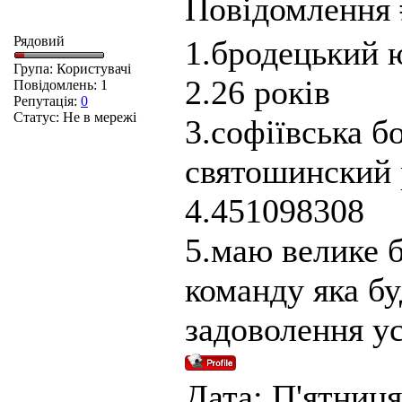
Повідомлення
Рядовий
1.бродецький 
Група: Користувачі
2.26 років
Повідомлень:
1
Репутація:
0
Статус:
Не в мережі
3.софіївська б
святошинский р
4.451098308
5.маю велике 
команду яка б
задоволення ус
Дата: П'ятниця,