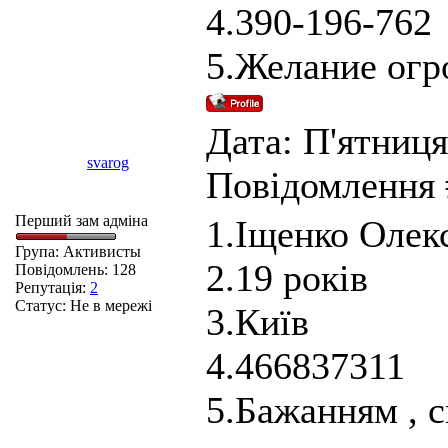
4.390-196-762
5.Желание огр
Дата: П'ятниця,
svarog
Повідомлення
Перший зам адміна
1.Іщенко Олек
Група: Активисты
2.19 років
Повідомлень:
128
Репутація:
2
Статус:
Не в мережі
3.Київ
4.466837311
5.Бажанням , с