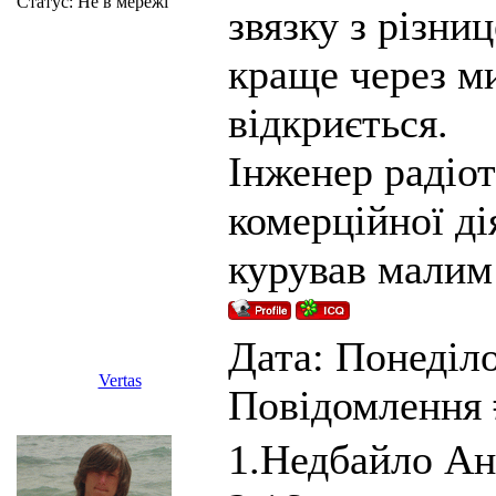
Статус:
Не в мережі
звязку з різни
краще через м
відкриється.
Інженер радіот
комерційної ді
курував малим
Дата: Понеділо
Vertas
Повідомлення
1.Недбайло Ан