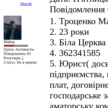
Maxzik
Повідомлення
1. Троценко 
2. 23 роки
3. Біла Церква
Майор
Група: Активисты
4. 362341585
Повідомлень:
83
Репутація:
1
5. Юрист( досв
Статус:
Не в мережі
підприємства,
плат, договірне
господарське з
аматорську ком