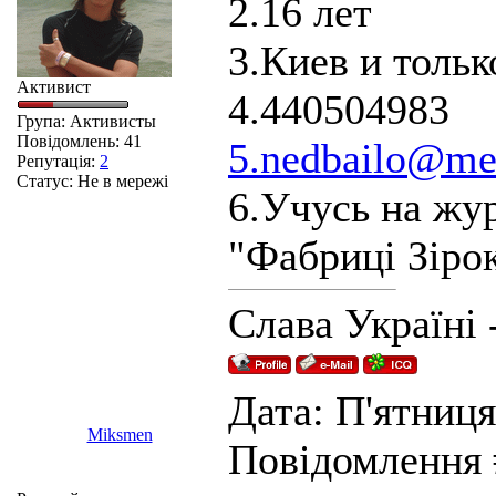
2.16 лет
3.Киев и тольк
Активист
4.440504983
Група: Активисты
Повідомлень:
41
5.nedbailo@me
Репутація:
2
Статус:
Не в мережі
6.Учусь на жу
"Фабриці Зірок
Слава Україні 
Дата: П'ятниця,
Miksmen
Повідомлення