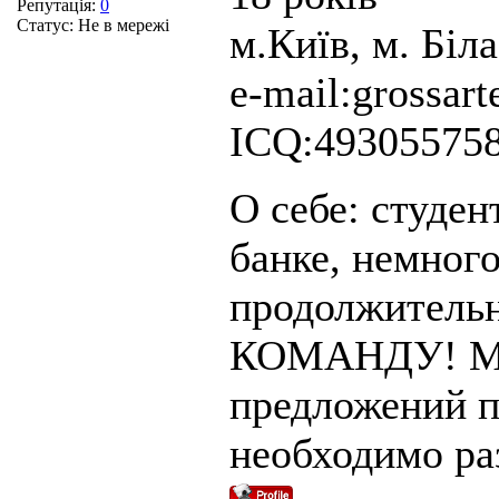
Репутація:
0
Статус:
Не в мережі
м.Київ, м. Біл
e-mail:grossar
ICQ:49305575
О себе: студен
банке, немного
продолжительн
КОМАНДУ! Ма
предложений п
необходимо ра