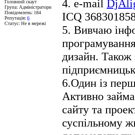
4. e-mail
DjAli
Головний скаут
Група: Адміністратори
Повідомлень:
184
ICQ 368301858
Репутація:
6
Статус:
Не в мережі
5. Вивчаю інфо
програмування
дизайн. Також
підприємницьк
6.Один із перш
Активно займа
сайту та проект
суспільному ж