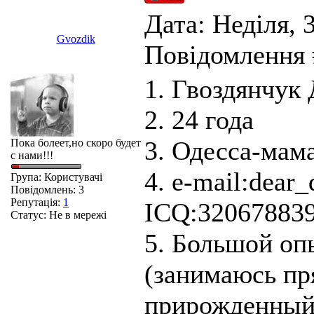
Дата: Неділя, 3
Gvozdik
Повідомлення
1. Гвоздянчук
2. 24 года
3. Одесса-мам
Пока болеет,но скоро будет
с нами!!!
4. e-mail:dear
Група: Користувачі
Повідомлень:
3
Репутація:
1
ICQ:32067883
Статус:
Не в мережі
5. Большой оп
(занимаюсь п
прирожденный 