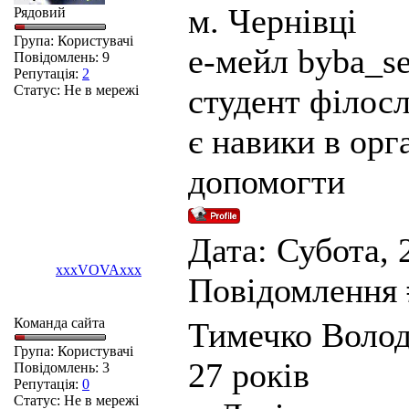
м. Чернівці
Рядовий
Група: Користувачі
е-мейл byba_s
Повідомлень:
9
Репутація:
2
Статус:
Не в мережі
студент філос
є навики в орга
допомогти
Дата: Субота, 2
xxxVOVAxxx
Повідомлення
Команда сайта
Тимечко Воло
Група: Користувачі
27 років
Повідомлень:
3
Репутація:
0
Статус:
Не в мережі