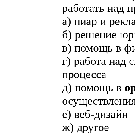
работать над п
а) пиар и рекл
б) решение юр
в) помощь в ф
г) работа над 
процесса
д) помощь в
о
осуществлени
е) веб-дизайн
ж) другое