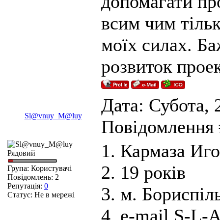
допомагати про
всим чим тільк
моїх силах. Б
розвиток проек
Дата: Субота, 2
Sl@vnuy_M@luy
Повідомлення
1. Кармаза Иг
Рядовий
2. 19 років
Група: Користувачі
Повідомлень:
2
Репутація:
0
3. м. Бориспіль
Статус:
Не в мережі
4. e-mail S-L