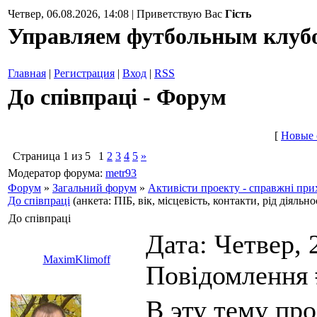
Четвер, 06.08.2026, 14:08 | Приветствую Вас
Гість
Управляем футбольным клуб
Главная
|
Регистрация
|
Вход
|
RSS
До співпраці - Форум
[
Новые 
Страница
1
из
5
1
2
3
4
5
»
Модератор форума:
metr93
Форум
»
Загальний форум
»
Активісти проекту - справжні пр
До співпраці
(анкета: ПІБ, вік, місцевість, контакти, рід діяльно
До співпраці
Дата: Четвер, 2
MaximKlimoff
Повідомлення
В эту тему про