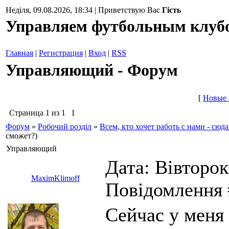
Неділя, 09.08.2026, 18:34 | Приветствую Вас
Гість
Управляем футбольным клуб
Главная
|
Регистрация
|
Вход
|
RSS
Управляющий - Форум
[
Новые 
Страница
1
из
1
1
Форум
»
Робочий розділ
»
Всем, кто хочет работь с нами - сюда
сможет?)
Управляющий
Дата: Вівторок,
MaximKlimoff
Повідомлення
Сейчас у меня