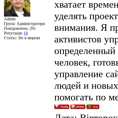
хватает времен
уделять проек
Admin
Група: Адміністратори
внимания. Я п
Повідомлень:
291
Репутація:
10
активистов уп
Статус:
Не в мережі
определенный 
человек, готов
управление са
людей и новых
помогать по м
Дата: Вівторок,