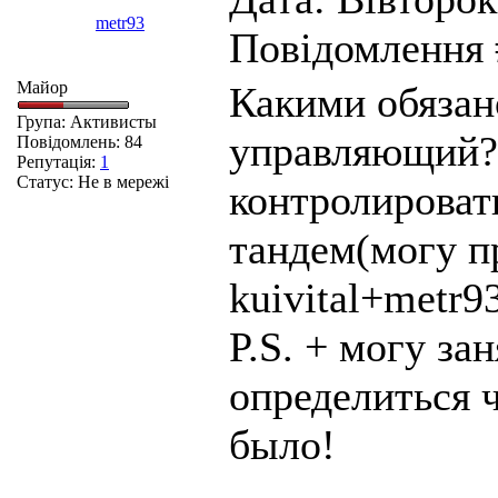
metr93
Повідомлення
Майор
Какими обязан
Група: Активисты
управляющий?
Повідомлень:
84
Репутація:
1
Статус:
Не в мережі
контролироват
тандем(могу п
kuivital+metr9
P.S. + могу за
определиться ч
было!